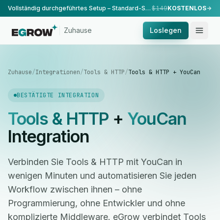
Vollständig durchgeführtes Setup – Standard-Setup, durchgeführt von unserem Team.
$149
KOSTENLOS
Zuhause
Loslegen
Zuhause
/
Integrationen
/
Tools & HTTP
/
Tools & HTTP + YouCan
BESTÄTIGTE INTEGRATION
Tools & HTTP
+
YouCan
Integration
Verbinden Sie Tools & HTTP mit YouCan in
wenigen Minuten und automatisieren Sie jeden
Workflow zwischen ihnen – ohne
Programmierung, ohne Entwickler und ohne
komplizierte Middleware. eGrow verbindet Tools