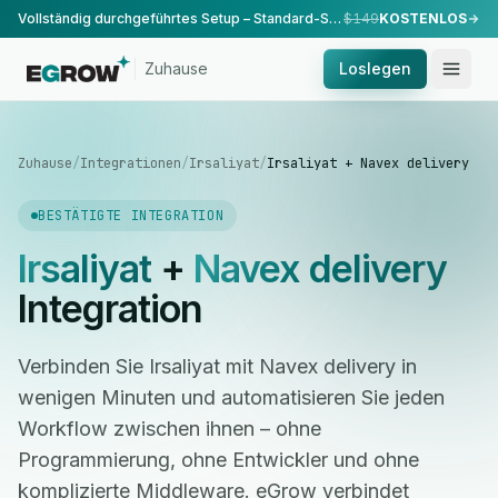
Vollständig durchgeführtes Setup – Standard-Setup, durchgeführt von unserem Team.
$149
KOSTENLOS
Zuhause
Loslegen
Zuhause
/
Integrationen
/
Irsaliyat
/
Irsaliyat + Navex delivery
BESTÄTIGTE INTEGRATION
Irsaliyat
+
Navex delivery
Integration
Verbinden Sie Irsaliyat mit Navex delivery in
wenigen Minuten und automatisieren Sie jeden
Workflow zwischen ihnen – ohne
Programmierung, ohne Entwickler und ohne
komplizierte Middleware. eGrow verbindet