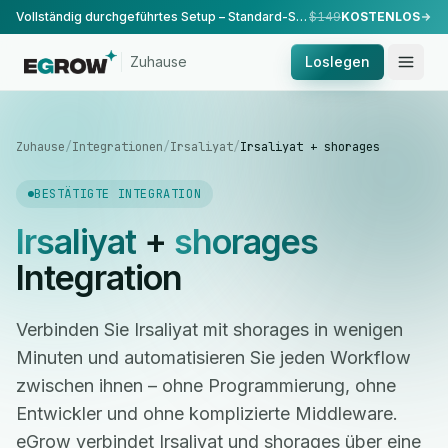
Vollständig durchgeführtes Setup – Standard-Setup, durchgeführt von unserem Team.
$149
KOSTENLOS
Zuhause
Loslegen
Zuhause
/
Integrationen
/
Irsaliyat
/
Irsaliyat + shorages
BESTÄTIGTE INTEGRATION
Irsaliyat
+
shorages
Integration
Verbinden Sie Irsaliyat mit shorages in wenigen
Minuten und automatisieren Sie jeden Workflow
zwischen ihnen – ohne Programmierung, ohne
Entwickler und ohne komplizierte Middleware.
eGrow verbindet Irsaliyat und shorages über eine