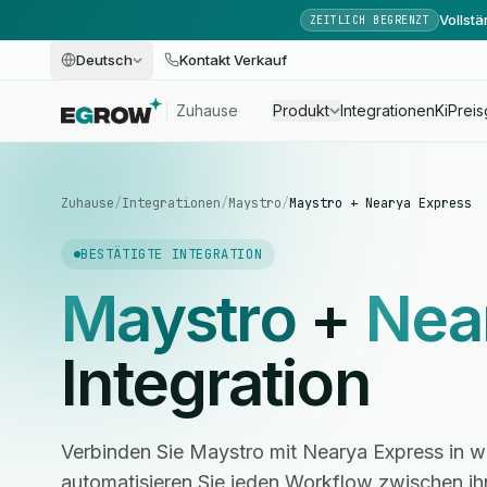
Vollst
ZEITLICH BEGRENZT
Deutsch
Kontakt Verkauf
Zuhause
Produkt
Integrationen
Ki
Preis
Zuhause
/
Integrationen
/
Maystro
/
Maystro + Nearya Express
BESTÄTIGTE INTEGRATION
Maystro
+
Nea
Integration
Verbinden Sie Maystro mit Nearya Express in 
automatisieren Sie jeden Workflow zwischen i