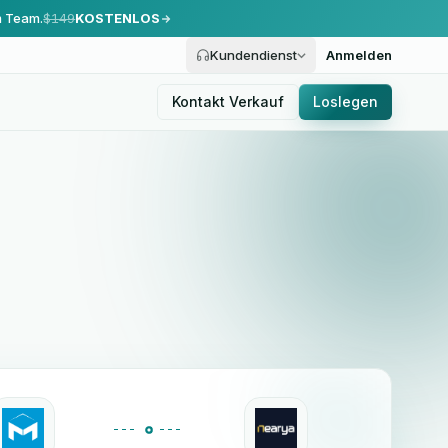
m Team.
$149
KOSTENLOS
Kundendienst
Anmelden
Kontakt Verkauf
Loslegen