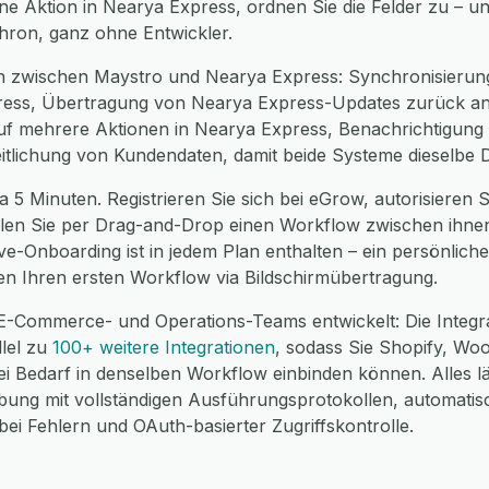
ne Aktion in Nearya Express, ordnen Sie die Felder zu – u
chron, ganz ohne Entwickler.
n zwischen Maystro und Nearya Express: Synchronisierun
ress, Übertragung von Nearya Express-Updates zurück an 
uf mehrere Aktionen in Nearya Express, Benachrichtigung 
eitlichung von Kundendaten, damit beide Systeme dieselbe 
a 5 Minuten. Registrieren Sie sich bei eGrow, autorisieren S
llen Sie per Drag-and-Drop einen Workflow zwischen ihnen 
ve-Onboarding ist in jedem Plan enthalten – ein persönlic
nen Ihren ersten Workflow via Bildschirmübertragung.
 E-Commerce- und Operations-Teams entwickelt: Die Integr
llel zu
100+ weitere Integrationen
, sodass Sie Shopify, 
 Bedarf in denselben Workflow einbinden können. Alles läu
g mit vollständigen Ausführungsprotokollen, automatis
i Fehlern und OAuth-basierter Zugriffskontrolle.