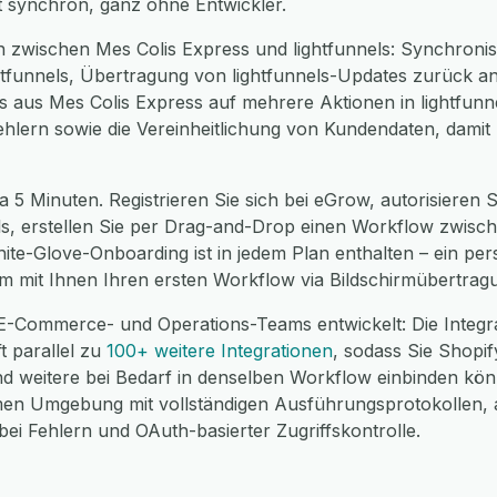
t synchron, ganz ohne Entwickler.
 zwischen Mes Colis Express und lightfunnels: Synchronis
htfunnels, Übertragung von lightfunnels-Updates zurück a
es aus Mes Colis Express auf mehrere Aktionen in lightfunn
ehlern sowie die Vereinheitlichung von Kundendaten, damit
a 5 Minuten. Registrieren Sie sich bei eGrow, autorisieren 
nels, erstellen Sie per Drag-and-Drop einen Workflow zwisc
hite-Glove-Onboarding ist in jedem Plan enthalten – ein pe
m mit Ihnen Ihren ersten Workflow via Bildschirmübertrag
E-Commerce- und Operations-Teams entwickelt: Die Integr
t parallel zu
100+ weitere Integrationen
, sodass Sie Shop
weitere bei Bedarf in denselben Workflow einbinden können
en Umgebung mit vollständigen Ausführungsprotokollen, 
i Fehlern und OAuth-basierter Zugriffskontrolle.