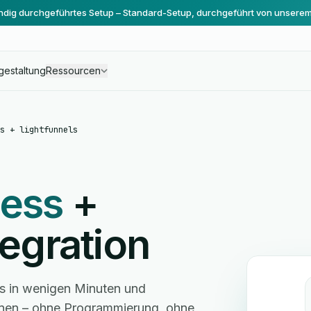
ändig durchgeführtes Setup – Standard-Setup, durchgeführt von unsere
gestaltung
Ressourcen
s + lightfunnels
ress
+
egration
ls in wenigen Minuten und
hnen – ohne Programmierung, ohne