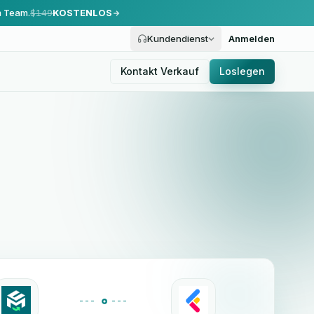
m Team.
$149
KOSTENLOS
Kundendienst
Anmelden
Kontakt Verkauf
Loslegen