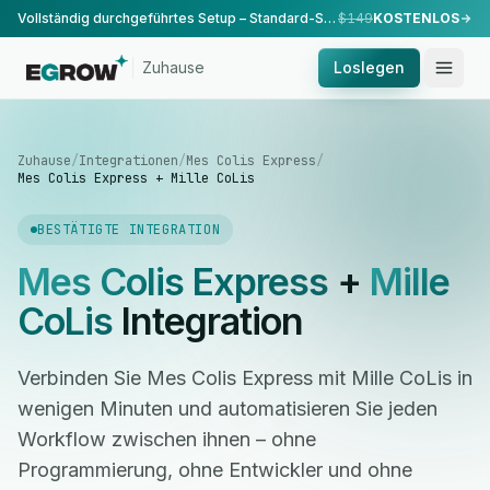
Vollständig durchgeführtes Setup – Standard-Setup, durchgeführt von unserem Team.
$149
KOSTENLOS
Zuhause
Loslegen
Zuhause
/
Integrationen
/
Mes Colis Express
/
Mes Colis Express + Mille CoLis
BESTÄTIGTE INTEGRATION
Mes Colis Express
+
Mille
CoLis
Integration
Verbinden Sie Mes Colis Express mit Mille CoLis in
wenigen Minuten und automatisieren Sie jeden
Workflow zwischen ihnen – ohne
Programmierung, ohne Entwickler und ohne