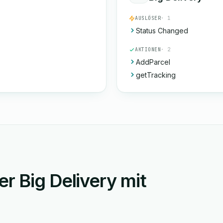
AUSLÖSER
· 1
Status Changed
AKTIONEN
· 2
AddParcel
getTracking
r Big Delivery mit