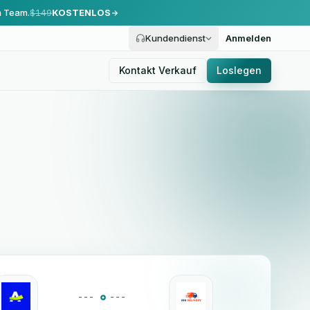
m Team.
$149
KOSTENLOS
Kundendienst
Anmelden
Kontakt Verkauf
Loslegen