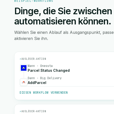
BEISPIEL-WORKFLOWS
Dinge, die Sie zwischen
automatisieren können.
Wählen Sie einen Ablauf als Ausgangspunkt, pass
aktivieren Sie ihn.
⚡
AUSLÖSER
→
AKTION
Wann · Onessta
Parcel Status Changed
Dann · Big Delivery
AddParcel
DIESEN WORKFLOW VERWENDEN
⚡
AUSLÖSER
→
AKTION