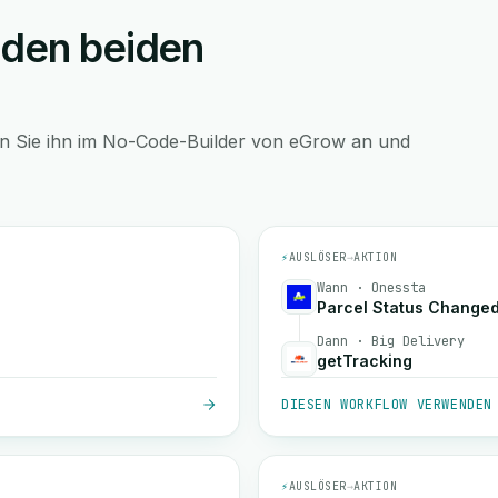
 den beiden
en Sie ihn im No-Code-Builder von eGrow an und
⚡
AUSLÖSER
→
AKTION
Wann · Onessta
Parcel Status Change
Dann · Big Delivery
getTracking
DIESEN WORKFLOW VERWENDEN
⚡
AUSLÖSER
→
AKTION