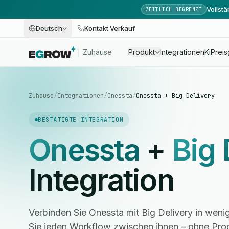
Vollst
ZEITLICH BEGRENZT
Deutsch
Kontakt Verkauf
Zuhause
Produkt
Integrationen
Ki
Preis
Zuhause
/
Integrationen
/
Onessta
/
Onessta + Big Delivery
BESTÄTIGTE INTEGRATION
Onessta
+
Big 
Integration
Verbinden Sie Onessta mit Big Delivery in wen
Sie jeden Workflow zwischen ihnen – ohne Pro