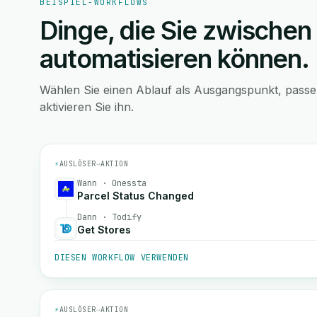
BEISPIEL-WORKFLOWS
Dinge, die Sie zwischen
automatisieren können.
Wählen Sie einen Ablauf als Ausgangspunkt, pass
aktivieren Sie ihn.
⚡
AUSLÖSER
→
AKTION
Wann · Onessta
Parcel Status Changed
Dann · Todify
Get Stores
DIESEN WORKFLOW VERWENDEN
⚡
AUSLÖSER
→
AKTION