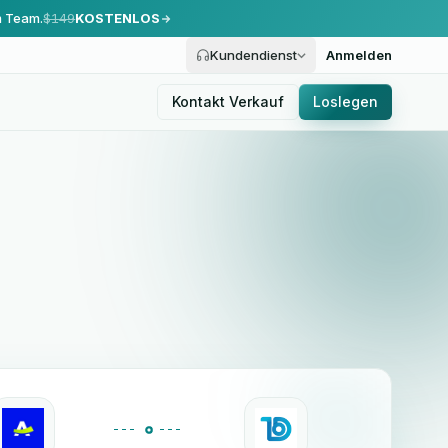
m Team.
$149
KOSTENLOS
Kundendienst
Anmelden
Kontakt Verkauf
Loslegen