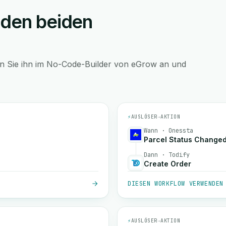
 den beiden
en Sie ihn im No-Code-Builder von eGrow an und
⚡
AUSLÖSER
→
AKTION
Wann · Onessta
Parcel Status Change
Dann · Todify
Create Order
DIESEN WORKFLOW VERWENDEN
⚡
AUSLÖSER
→
AKTION