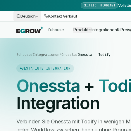
Vollst
ZEITLICH BEGRENZT
Deutsch
Kontakt Verkauf
Zuhause
Produkt
Integrationen
Ki
Preis
Zuhause
/
Integrationen
/
Onessta
/
Onessta + Todify
BESTÄTIGTE INTEGRATION
Onessta
+
Tod
Integration
Verbinden Sie Onessta mit Todify in wenigen M
jeden Workflow zwischen ihnen – ohne Progra