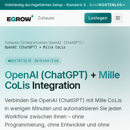
Vollständig durchgeführtes Setup – Standard-Setup, durchgeführt von unserem Team.
$149
KOSTENLOS
Zuhause
Loslegen
Zuhause
/
Integrationen
/
OpenAI (ChatGPT)
/
OpenAI (ChatGPT) + Mille CoLis
BESTÄTIGTE INTEGRATION
OpenAI (ChatGPT)
+
Mille
CoLis
Integration
Verbinden Sie OpenAI (ChatGPT) mit Mille CoLis
in wenigen Minuten und automatisieren Sie jeden
Workflow zwischen ihnen – ohne
Programmierung, ohne Entwickler und ohne