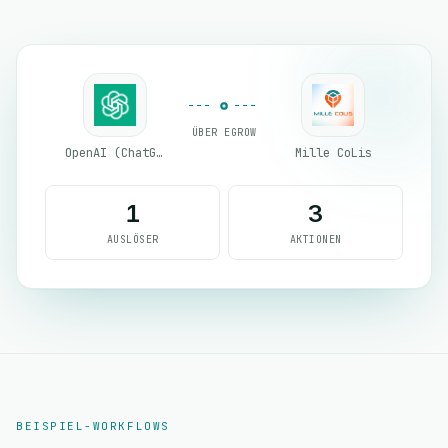
ÜBER EGROW
OpenAI (ChatGPT)
Mille CoLis
1
3
AUSLÖSER
AKTIONEN
BEISPIEL-WORKFLOWS