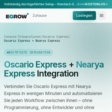
Vollständig durchgeführtes Setup – Standard-Setup, durchgeführt von unserem Team.
$149
KOSTENLOS
Zuhause
Loslegen
Zuhause
/
Integrationen
/
Oscario Express
/
Oscario Express + Nearya Express
BESTÄTIGTE INTEGRATION
Oscario Express
+
Nearya
Express
Integration
Verbinden Sie Oscario Express mit Nearya
Express in wenigen Minuten und automatisieren
Sie jeden Workflow zwischen ihnen – ohne
Programmierung, ohne Entwickler und ohne