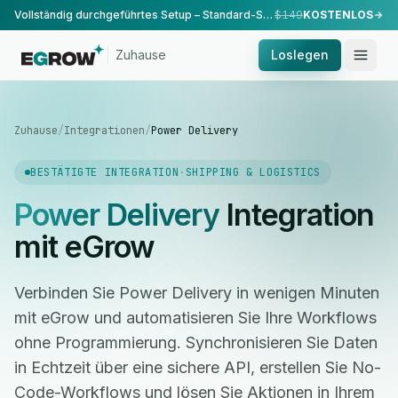
Vollständig durchgeführtes Setup – Standard-Setup, durchgeführt von unserem Team.
$149
KOSTENLOS
Zuhause
Loslegen
Zuhause
/
Integrationen
/
Power Delivery
BESTÄTIGTE INTEGRATION
·
SHIPPING & LOGISTICS
Power Delivery
Integration
mit eGrow
Verbinden Sie Power Delivery in wenigen Minuten
mit eGrow und automatisieren Sie Ihre Workflows
ohne Programmierung. Synchronisieren Sie Daten
in Echtzeit über eine sichere API, erstellen Sie No-
Code-Workflows und lösen Sie Aktionen in Ihrem