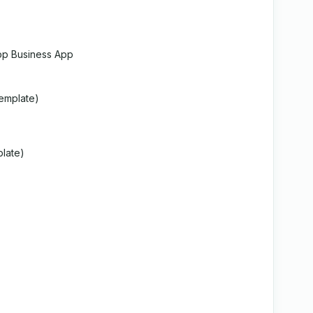
p Business App
emplate)
late)