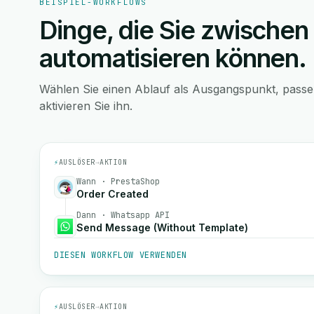
BEISPIEL-WORKFLOWS
Dinge, die Sie zwischen
automatisieren können.
Wählen Sie einen Ablauf als Ausgangspunkt, pass
aktivieren Sie ihn.
⚡
AUSLÖSER
→
AKTION
Wann · PrestaShop
Order Created
Dann · Whatsapp API
Send Message (Without Template)
DIESEN WORKFLOW VERWENDEN
⚡
AUSLÖSER
→
AKTION