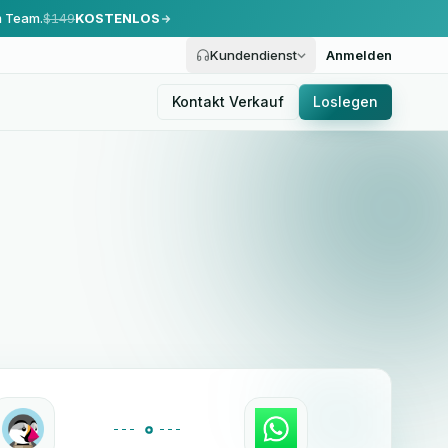
m Team.
$149
KOSTENLOS
Kundendienst
Anmelden
Kontakt Verkauf
Loslegen