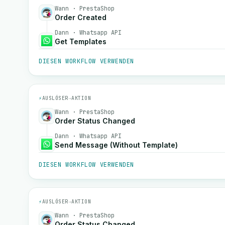
Wann · PrestaShop
Order Created
Dann · Whatsapp API
Get Templates
DIESEN WORKFLOW VERWENDEN
⚡
AUSLÖSER
→
AKTION
Wann · PrestaShop
Order Status Changed
Dann · Whatsapp API
Send Message (Without Template)
DIESEN WORKFLOW VERWENDEN
⚡
AUSLÖSER
→
AKTION
Wann · PrestaShop
Order Status Changed