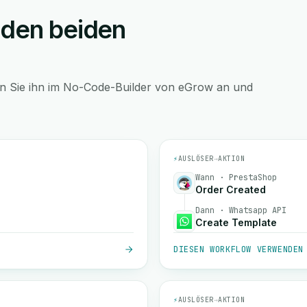
 den beiden
en Sie ihn im No-Code-Builder von eGrow an und
⚡
AUSLÖSER
→
AKTION
Wann · PrestaShop
Order Created
Dann · Whatsapp API
Create Template
DIESEN WORKFLOW VERWENDEN
⚡
AUSLÖSER
→
AKTION