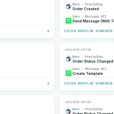
Wann · PrestaShop
Order Created
Dann · Whatsapp API
Send Message (With T
DIESEN WORKFLOW VERWENDEN
⚡
AUSLÖSER
→
AKTION
Wann · PrestaShop
Order Status Changed
Dann · Whatsapp API
Create Template
DIESEN WORKFLOW VERWENDEN
⚡
AUSLÖSER
→
AKTION
Wann · PrestaShop
Order Status Changed