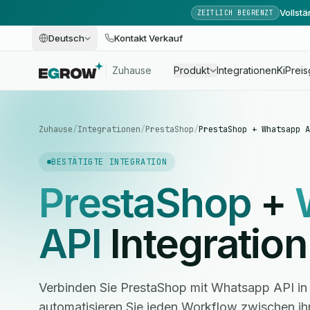
Vollst
ZEITLICH BEGRENZT
Deutsch
Kontakt Verkauf
Zuhause
Produkt
Integrationen
Ki
Preis
Zuhause
/
Integrationen
/
PrestaShop
/
PrestaShop + Whatsapp A
BESTÄTIGTE INTEGRATION
PrestaShop
+
API
Integration
Verbinden Sie PrestaShop mit Whatsapp API i
automatisieren Sie jeden Workflow zwischen i