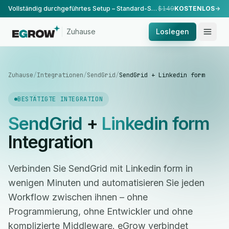
Vollständig durchgeführtes Setup – Standard-Setup, durchgeführt von unserem Team.
$149
KOSTENLOS
Zuhause
Loslegen
Zuhause
/
Integrationen
/
SendGrid
/
SendGrid + Linkedin form
BESTÄTIGTE INTEGRATION
SendGrid
+
Linkedin form
Integration
Verbinden Sie SendGrid mit Linkedin form in
wenigen Minuten und automatisieren Sie jeden
Workflow zwischen ihnen – ohne
Programmierung, ohne Entwickler und ohne
komplizierte Middleware. eGrow verbindet