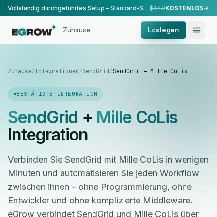
Vollständig durchgeführtes Setup – Standard-Setup, durchgeführt von unserem Team.
$149
KOSTENLOS
Zuhause
Loslegen
Zuhause
/
Integrationen
/
SendGrid
/
SendGrid + Mille CoLis
BESTÄTIGTE INTEGRATION
SendGrid
+
Mille CoLis
Integration
Verbinden Sie SendGrid mit Mille CoLis in wenigen
Minuten und automatisieren Sie jeden Workflow
zwischen ihnen – ohne Programmierung, ohne
Entwickler und ohne komplizierte Middleware.
eGrow verbindet SendGrid und Mille CoLis über