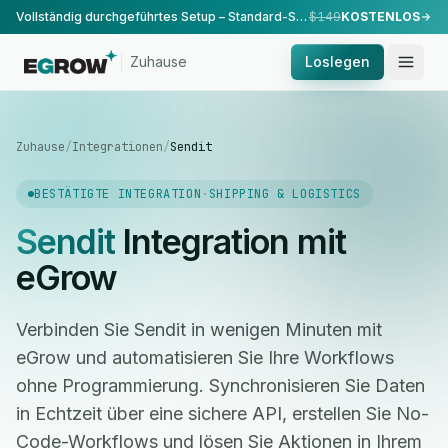
Vollständig durchgeführtes Setup – Standard-Setup, durchgeführt von unserem Team.
$149
KOSTENLOS
Zuhause
Loslegen
Zuhause
/
Integrationen
/
Sendit
BESTÄTIGTE INTEGRATION
·
SHIPPING & LOGISTICS
Sendit
Integration mit
eGrow
Verbinden Sie Sendit in wenigen Minuten mit
eGrow und automatisieren Sie Ihre Workflows
ohne Programmierung. Synchronisieren Sie Daten
in Echtzeit über eine sichere API, erstellen Sie No-
Code-Workflows und lösen Sie Aktionen in Ihrem