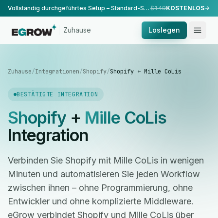
Vollständig durchgeführtes Setup – Standard-Setup, durchgeführt von unserem Team.
$149
KOSTENLOS
Zuhause
Loslegen
Zuhause
/
Integrationen
/
Shopify
/
Shopify + Mille CoLis
BESTÄTIGTE INTEGRATION
Shopify
+
Mille CoLis
Integration
Verbinden Sie Shopify mit Mille CoLis in wenigen
Minuten und automatisieren Sie jeden Workflow
zwischen ihnen – ohne Programmierung, ohne
Entwickler und ohne komplizierte Middleware.
eGrow verbindet Shopify und Mille CoLis über