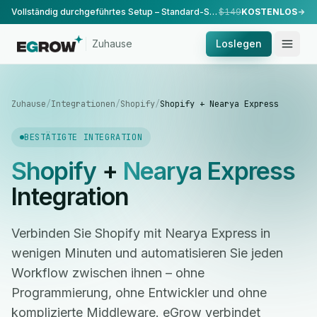
Vollständig durchgeführtes Setup – Standard-Setup, durchgeführt von unserem Team.
$149
KOSTENLOS
Zuhause
Loslegen
Zuhause
/
Integrationen
/
Shopify
/
Shopify + Nearya Express
BESTÄTIGTE INTEGRATION
Shopify
+
Nearya Express
Integration
Verbinden Sie Shopify mit Nearya Express in
wenigen Minuten und automatisieren Sie jeden
Workflow zwischen ihnen – ohne
Programmierung, ohne Entwickler und ohne
komplizierte Middleware. eGrow verbindet