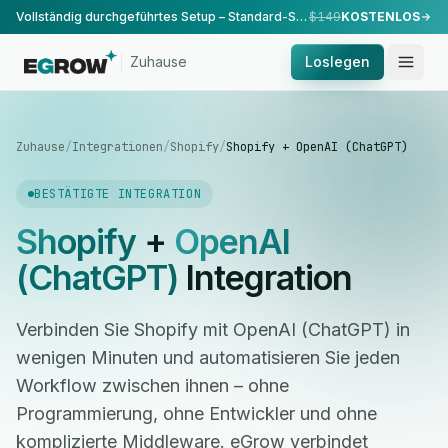
Vollständig durchgeführtes Setup – Standard-Setup, durchgeführt von unserem Team.
$149
KOSTENLOS
Zuhause
Loslegen
Zuhause
/
Integrationen
/
Shopify
/
Shopify + OpenAI (ChatGPT)
BESTÄTIGTE INTEGRATION
Shopify
+
OpenAI
(ChatGPT)
Integration
Verbinden Sie Shopify mit OpenAI (ChatGPT) in
wenigen Minuten und automatisieren Sie jeden
Workflow zwischen ihnen – ohne
Programmierung, ohne Entwickler und ohne
komplizierte Middleware. eGrow verbindet