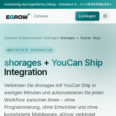
Vollständig durchgeführtes Setup – Standard-Setup, durchgeführt von unserem Team.
$149
KOSTENLOS
Zuhause
Loslegen
Zuhause
/
Integrationen
/
shorages
/
shorages + YouCan Ship
BESTÄTIGTE INTEGRATION
shorages
+
YouCan Ship
Integration
Verbinden Sie shorages mit YouCan Ship in
wenigen Minuten und automatisieren Sie jeden
Workflow zwischen ihnen – ohne
Programmierung, ohne Entwickler und ohne
komplizierte Middleware. eGrow verbindet