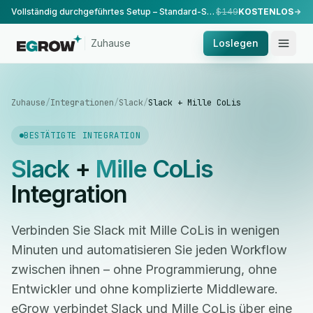
Vollständig durchgeführtes Setup – Standard-Setup, durchgeführt von unserem Team.
$149
KOSTENLOS
Zuhause
Loslegen
Zuhause
/
Integrationen
/
Slack
/
Slack + Mille CoLis
BESTÄTIGTE INTEGRATION
Slack
+
Mille CoLis
Integration
Verbinden Sie Slack mit Mille CoLis in wenigen
Minuten und automatisieren Sie jeden Workflow
zwischen ihnen – ohne Programmierung, ohne
Entwickler und ohne komplizierte Middleware.
eGrow verbindet Slack und Mille CoLis über eine