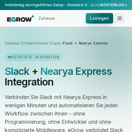
Vollständig durchgeführtes Setup – Standard-Setup, durchgeführt von unserem Team.
$149
KOSTENLOS
Zuhause
Loslegen
Zuhause
/
Integrationen
/
Slack
/
Slack + Nearya Express
BESTÄTIGTE INTEGRATION
Slack
+
Nearya Express
Integration
Verbinden Sie Slack mit Nearya Express in
wenigen Minuten und automatisieren Sie jeden
Workflow zwischen ihnen – ohne
Programmierung, ohne Entwickler und ohne
komplizierte Middleware. eGrow verbindet Slack