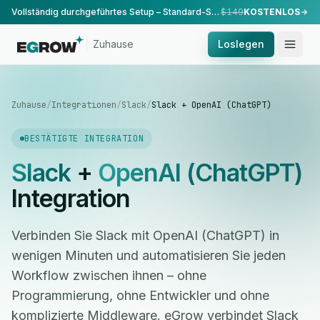
Vollständig durchgeführtes Setup – Standard-Setup, durchgeführt von unserem Team.
$149
KOSTENLOS
Zuhause
Loslegen
Zuhause
/
Integrationen
/
Slack
/
Slack + OpenAI (ChatGPT)
BESTÄTIGTE INTEGRATION
Slack
+
OpenAI (ChatGPT)
Integration
Verbinden Sie Slack mit OpenAI (ChatGPT) in
wenigen Minuten und automatisieren Sie jeden
Workflow zwischen ihnen – ohne
Programmierung, ohne Entwickler und ohne
komplizierte Middleware. eGrow verbindet Slack