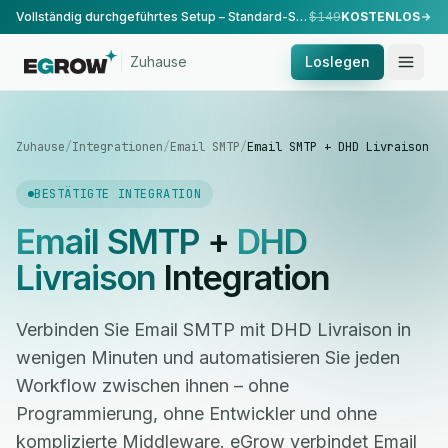
Vollständig durchgeführtes Setup – Standard-Setup, durchgeführt von unserem Team.
$149
KOSTENLOS
Zuhause
Loslegen
Zuhause
/
Integrationen
/
Email SMTP
/
Email SMTP + DHD Livraison
BESTÄTIGTE INTEGRATION
Email SMTP
+
DHD
Livraison
Integration
Verbinden Sie Email SMTP mit DHD Livraison in
wenigen Minuten und automatisieren Sie jeden
Workflow zwischen ihnen – ohne
Programmierung, ohne Entwickler und ohne
komplizierte Middleware. eGrow verbindet Email