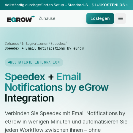
Vollständig durchgeführtes Setup – Standard-Setup, durchgeführt von unserem Team.
$149
KOSTENLOS
Zuhause
Loslegen
Zuhause
/
Integrationen
/
Speedex
/
Speedex + Email Notifications by eGrow
BESTÄTIGTE INTEGRATION
Speedex
+
Email
Notifications by eGrow
Integration
Verbinden Sie Speedex mit Email Notifications by
eGrow in wenigen Minuten und automatisieren Sie
jeden Workflow zwischen ihnen – ohne