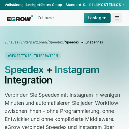
Vollständig durchgeführtes Setup – Standard-Setup, durchgeführt von unserem Team.
$149
KOSTENLOS
Zuhause
Loslegen
Zuhause
/
Integrationen
/
Speedex
/
Speedex + Instagram
BESTÄTIGTE INTEGRATION
Speedex
+
Instagram
Integration
Verbinden Sie Speedex mit Instagram in wenigen
Minuten und automatisieren Sie jeden Workflow
zwischen ihnen – ohne Programmierung, ohne
Entwickler und ohne komplizierte Middleware.
eGrow verbindet Speedex und Instagram über