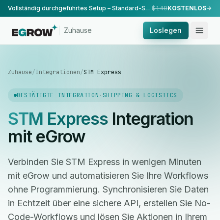
Vollständig durchgeführtes Setup – Standard-Setup, durchgeführt von unserem Team.
$149
KOSTENLOS
Zuhause
Loslegen
Zuhause
/
Integrationen
/
STM Express
BESTÄTIGTE INTEGRATION
·
SHIPPING & LOGISTICS
STM Express
Integration
mit eGrow
Verbinden Sie STM Express in wenigen Minuten
mit eGrow und automatisieren Sie Ihre Workflows
ohne Programmierung. Synchronisieren Sie Daten
in Echtzeit über eine sichere API, erstellen Sie No-
Code-Workflows und lösen Sie Aktionen in Ihrem