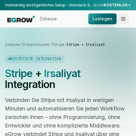
Vollständig durchgeführtes Setup – Standard-Setup, durchgeführt von unserem Team.
$149
KOSTENLOS
Zuhause
Loslegen
Zuhause
/
Integrationen
/
Stripe
/
Stripe + Irsaliyat
BESTÄTIGTE INTEGRATION
Stripe
+
Irsaliyat
Integration
Verbinden Sie Stripe mit Irsaliyat in wenigen
Minuten und automatisieren Sie jeden Workflow
zwischen ihnen – ohne Programmierung, ohne
Entwickler und ohne komplizierte Middleware.
eGrow verbindet Stripe und Irsaliyat über eine