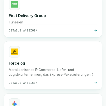
First Delivery Group
Tunesien
DETAILS ANZEIGEN
Forcelog
Marokkanisches E-Commerce-Liefer- und
Logistikunternehmen, das Express-Paketlieferungen (oft
24 Stunden in Großstädten, 48 Stunden in kleineren
DETAILS ANZEIGEN
Städten), kostenlose Abholung, Lagerung, Verpackung
und Sendungsverfolgung im ganzen Land anbietet