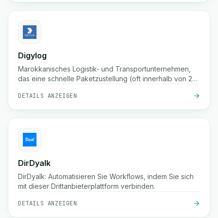
Digylog
Marokkanisches Logistik- und Transportunternehmen,
das eine schnelle Paketzustellung (oft innerhalb von 24
Stunden), Lagerung, Verpackung, Auftragsbestätigung
DETAILS ANZEIGEN
und eine breite Abdeckung in Hunderten von Städten in
Marokko anbietet
DirDyalk
DirDyalk: Automatisieren Sie Workflows, indem Sie sich
mit dieser Drittanbieterplattform verbinden.
DETAILS ANZEIGEN