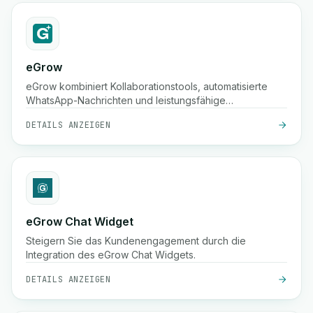
eGrow
eGrow kombiniert Kollaborationstools, automatisierte
WhatsApp-Nachrichten und leistungsfähige
Arbeitsabläufe in einer integrierten Plattform, um E-
DETAILS ANZEIGEN
Commerce-Unternehmen dabei zu helfen zu wachsen,
Kunden zu binden und den Betrieb nahtlos zu
verwalten.
eGrow Chat Widget
Steigern Sie das Kundenengagement durch die
Integration des eGrow Chat Widgets.
DETAILS ANZEIGEN