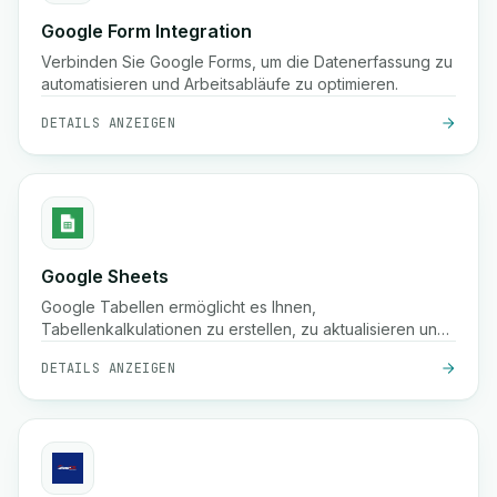
Google Form Integration
Verbinden Sie Google Forms, um die Datenerfassung zu
automatisieren und Arbeitsabläufe zu optimieren.
DETAILS ANZEIGEN
Google Sheets
Google Tabellen ermöglicht es Ihnen,
Tabellenkalkulationen zu erstellen, zu aktualisieren und
zu organisieren, die Dateneingabe zu automatisieren
DETAILS ANZEIGEN
und Informationen über Ihre Arbeitsabläufe hinweg zu
synchronisieren, um die Zusammenarbeit und die
Erkenntnisse zu verbessern.