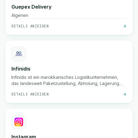
Guepex Delivery
Algerien
DETAILS ANZEIGEN
Infinidis
Infinidis ist ein marokkanisches Logistikunternehmen,
das landesweit Paketzustellung, Abholung, Lagerung
und Nachnahmeservices anbietet, mit schnellen
DETAILS ANZEIGEN
Versandoptionen wie 24-Stunden-Lieferung und
Echtzeit-Tracking.
Instagram