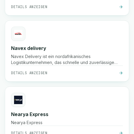
DETAILS ANZEIGEN
Navex delivery
Navex Delivery ist ein nordafrikanisches
Logistikunternehmen, das schnelle und zuverlässige
Paketzustellservices anbietet, einschließlich Abholung,
DETAILS ANZEIGEN
nationalem Versand und Echtzeit-Tracking für E-
Commerce und Unternehmen.
Nearya Express
Nearya Express
DETAILS ANZEIGEN