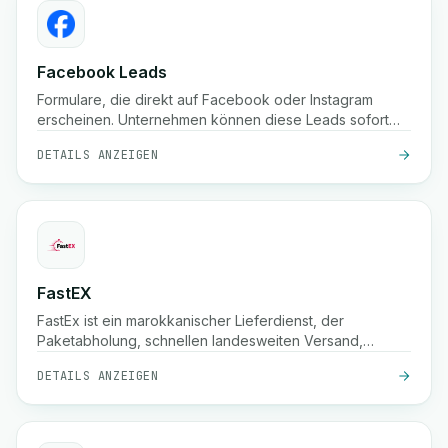
Facebook Leads
Formulare, die direkt auf Facebook oder Instagram
erscheinen. Unternehmen können diese Leads sofort
sammeln.
DETAILS ANZEIGEN
FastEX
FastEx ist ein marokkanischer Lieferdienst, der
Paketabholung, schnellen landesweiten Versand,
Nachnahme und Echtzeit-Tracking für Unternehmen und
DETAILS ANZEIGEN
Online-Shops anbietet.