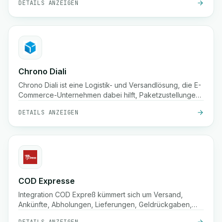
DETAILS ANZEIGEN
Tracking und Lagerlösungen
Chrono Diali
Chrono Diali ist eine Logistik- und Versandlösung, die E-
Commerce-Unternehmen dabei hilft, Paketzustellungen
zu verwalten, Sendungen in Echtzeit zu verfolgen und
DETAILS ANZEIGEN
ihre Erfüllungsprozesse mit Leichtigkeit zu optimieren.
COD Expresse
Integration COD Expreß kümmert sich um Versand,
Ankünfte, Abholungen, Lieferungen, Geldrückgaben,
Bestätigungen und Lagerung.