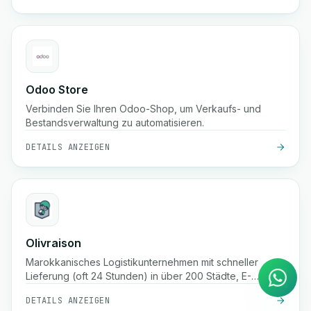
Odoo Store
Verbinden Sie Ihren Odoo-Shop, um Verkaufs- und
Bestandsverwaltung zu automatisieren.
DETAILS ANZEIGEN
KI Agent
Sofortige Antworten auf
Olivraison
WhatsApp
Marokkanisches Logistikunternehmen mit schneller
Lieferung (oft 24 Stunden) in über 200 Städte, E-
Commerce-Fulfillment, Echtzeit-Paketverfolgung,
DETAILS ANZEIGEN
Nachnahmeservice und Lagerdienstleistungen