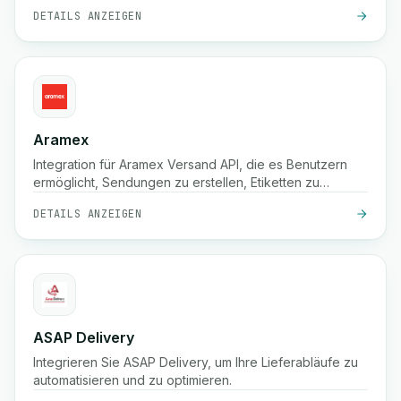
Auflistung von Tarifen usw.
DETAILS ANZEIGEN
Aramex
Integration für Aramex Versand API, die es Benutzern
ermöglicht, Sendungen zu erstellen, Etiketten zu
drucken, Abholungen zu erstellen/abbrechen und
DETAILS ANZEIGEN
Lieferungen zu planen.
ASAP Delivery
Integrieren Sie ASAP Delivery, um Ihre Lieferabläufe zu
automatisieren und zu optimieren.