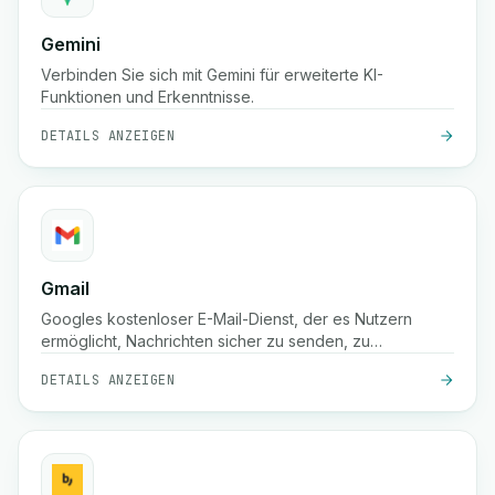
Gemini
Verbinden Sie sich mit Gemini für erweiterte KI-
Funktionen und Erkenntnisse.
DETAILS ANZEIGEN
Gmail
Googles kostenloser E-Mail-Dienst, der es Nutzern
ermöglicht, Nachrichten sicher zu senden, zu
empfangen und zu organisieren, mit leistungsstarkem
DETAILS ANZEIGEN
Spam-Schutz, Suchfunktion und Integration in Google
Workspace-Tools.