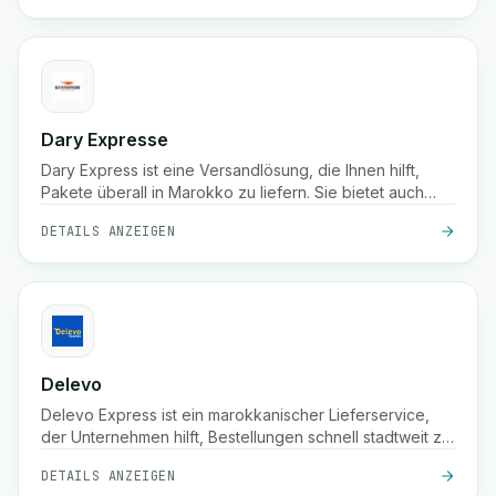
Dary Expresse
Dary Express ist eine Versandlösung, die Ihnen hilft,
Pakete überall in Marokko zu liefern. Sie bietet auch
eine fortschrittliche Plattform, um Ihren Shop einfach zu
DETAILS ANZEIGEN
verwalten und bietet viele zusätzliche Vorteile.
Delevo
Delevo Express ist ein marokkanischer Lieferservice,
der Unternehmen hilft, Bestellungen schnell stadtweit zu
versenden. Der Fokus liegt auf Nachnahme, schneller
DETAILS ANZEIGEN
Abfertigung und zuverlässiger Zustellung auf der letzten