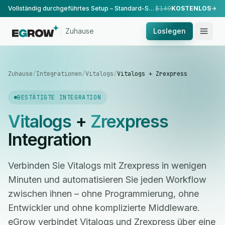
Vollständig durchgeführtes Setup – Standard-Setup, durchgeführt von unserem Team.
$149
KOSTENLOS
Zuhause
Loslegen
Zuhause
/
Integrationen
/
Vitalogs
/
Vitalogs + Zrexpress
BESTÄTIGTE INTEGRATION
Vitalogs
+
Zrexpress
Integration
Verbinden Sie Vitalogs mit Zrexpress in wenigen
Minuten und automatisieren Sie jeden Workflow
zwischen ihnen – ohne Programmierung, ohne
Entwickler und ohne komplizierte Middleware.
eGrow verbindet Vitalogs und Zrexpress über eine