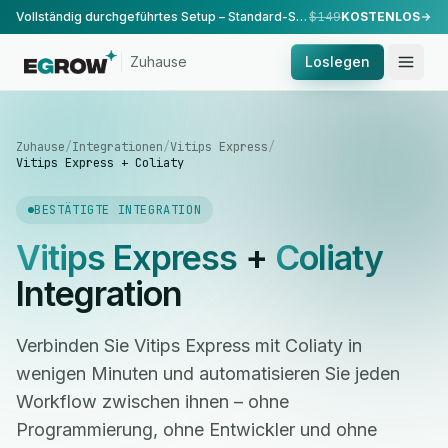
Vollständig durchgeführtes Setup – Standard-Setup, durchgeführt von unserem Team.
$149
KOSTENLOS
Zuhause
Loslegen
Zuhause
/
Integrationen
/
Vitips Express
/
Vitips Express + Coliaty
BESTÄTIGTE INTEGRATION
Vitips Express
+
Coliaty
Integration
Verbinden Sie Vitips Express mit Coliaty in
wenigen Minuten und automatisieren Sie jeden
Workflow zwischen ihnen – ohne
Programmierung, ohne Entwickler und ohne