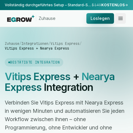
Vollständig durchgeführtes Setup – Standard-Setup, durchgeführt von unserem Team.
$149
KOSTENLOS
Zuhause
Loslegen
Zuhause
/
Integrationen
/
Vitips Express
/
Vitips Express + Nearya Express
BESTÄTIGTE INTEGRATION
Vitips Express
+
Nearya
Express
Integration
Verbinden Sie Vitips Express mit Nearya Express
in wenigen Minuten und automatisieren Sie jeden
Workflow zwischen ihnen – ohne
Programmierung, ohne Entwickler und ohne