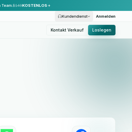
m Team.
$149
KOSTENLOS
Kundendienst
Anmelden
Kontakt Verkauf
Loslegen