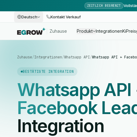
Vollst
ZEITLICH BEGRENZT
Deutsch
Kontakt Verkauf
Zuhause
Produkt
Integrationen
Ki
Preis
Zuhause
/
Integrationen
/
Whatsapp API
/
Whatsapp API + Facebo
BESTÄTIGTE INTEGRATION
Whatsapp API
Facebook Lea
Integration