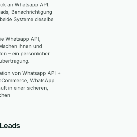
ück an Whatsapp API,
eads, Benachrichtigung
 beide Systeme dieselbe
 Sie Whatsapp API,
zwischen ihnen und
ten – ein persönlicher
übertragung.
ration von Whatsapp API +
WooCommerce, WhatsApp,
ft in einer sicheren,
chen
 Leads