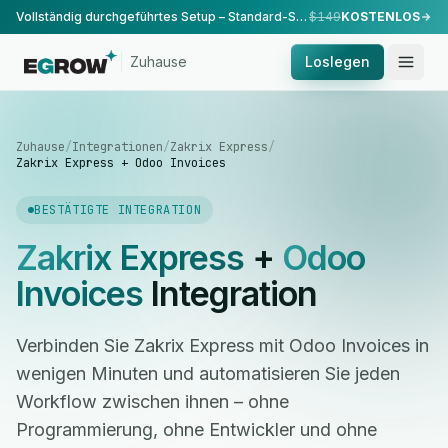
Vollständig durchgeführtes Setup – Standard-Setup, durchgeführt von unserem Team.
$149
KOSTENLOS
Zuhause
Loslegen
Zuhause
/
Integrationen
/
Zakrix Express
/
Zakrix Express + Odoo Invoices
BESTÄTIGTE INTEGRATION
Zakrix Express
+
Odoo
Invoices
Integration
Verbinden Sie Zakrix Express mit Odoo Invoices in
wenigen Minuten und automatisieren Sie jeden
Workflow zwischen ihnen – ohne
Programmierung, ohne Entwickler und ohne