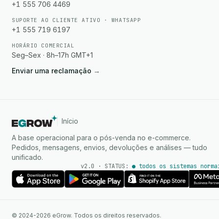
+1 555 706 4469
SUPORTE AO CLIENTE ATIVO · WHATSAPP
+1 555 719 6197
HORÁRIO COMERCIAL
Seg–Sex · 8h–17h GMT+1
Enviar uma reclamação
→
Início
A base operacional para o pós-venda no e-commerce.
Pedidos, mensagens, envios, devoluções e análises — tudo
unificado.
v2.0 · STATUS:
● todos os sistemas norma
Agente de IA
Respostas instantâneas no
© 2024-2026 eGrow. Todos os direitos reservados.
WhatsApp