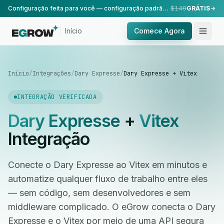
Configuração feita para você — configuração padrão, realizada pela nossa equipe.
$149
GRÁTIS
Início
Comece Agora
Início
/
Integrações
/
Dary Expresse
/
Dary Expresse + Vitex
INTEGRAÇÃO VERIFICADA
Dary Expresse
+
Vitex
Integração
Conecte o Dary Expresse ao Vitex em minutos e
automatize qualquer fluxo de trabalho entre eles
— sem código, sem desenvolvedores e sem
middleware complicado. O eGrow conecta o Dary
Expresse e o Vitex por meio de uma API segura