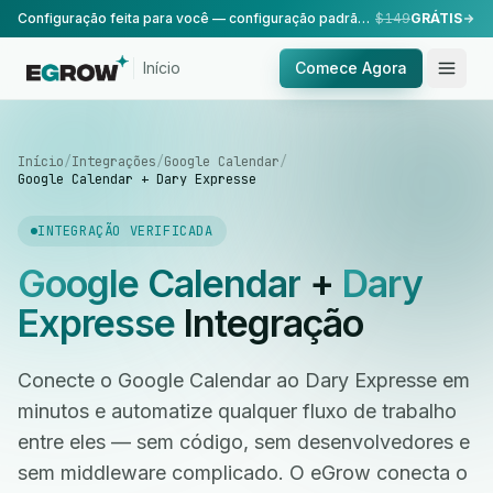
Configuração feita para você — configuração padrão, realizada pela nossa equipe.
$149
GRÁTIS
Início
Comece Agora
Início
/
Integrações
/
Google Calendar
/
Google Calendar + Dary Expresse
INTEGRAÇÃO VERIFICADA
Google Calendar
+
Dary
Expresse
Integração
Conecte o Google Calendar ao Dary Expresse em
minutos e automatize qualquer fluxo de trabalho
entre eles — sem código, sem desenvolvedores e
sem middleware complicado. O eGrow conecta o