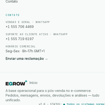
Contato
CONTATO
VENDAS E GERAL · WHATSAPP
+1 555 706 4469
SUPORTE AO CLIENTE ATIVO · WHATSAPP
+1 555 719 6197
HORÁRIO COMERCIAL
Seg–Sex · 8h–17h GMT+1
Enviar uma reclamação
→
Início
A base operacional para o pós-venda no e-commerce.
Pedidos, mensagens, envios, devoluções e análises — tudo
unificado.
v2.0 · STATUS:
● todos os sistemas norma