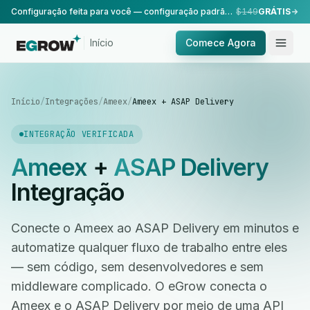
Configuração feita para você — configuração padrão, realizada pela nossa equipe.
$149
GRÁTIS
Início
Comece Agora
Início
/
Integrações
/
Ameex
/
Ameex + ASAP Delivery
INTEGRAÇÃO VERIFICADA
Ameex
+
ASAP Delivery
Integração
Conecte o Ameex ao ASAP Delivery em minutos e
automatize qualquer fluxo de trabalho entre eles
— sem código, sem desenvolvedores e sem
middleware complicado. O eGrow conecta o
Ameex e o ASAP Delivery por meio de uma API