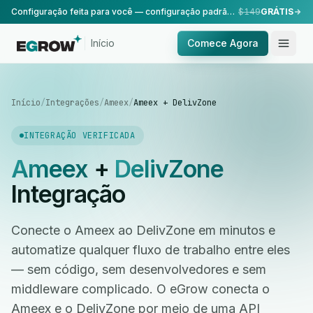
Configuração feita para você — configuração padrão, realizada pela nossa equipe.
$149
GRÁTIS
Início
Comece Agora
Início
/
Integrações
/
Ameex
/
Ameex + DelivZone
INTEGRAÇÃO VERIFICADA
Ameex
+
DelivZone
Integração
Conecte o Ameex ao DelivZone em minutos e
automatize qualquer fluxo de trabalho entre eles
— sem código, sem desenvolvedores e sem
middleware complicado. O eGrow conecta o
Ameex e o DelivZone por meio de uma API