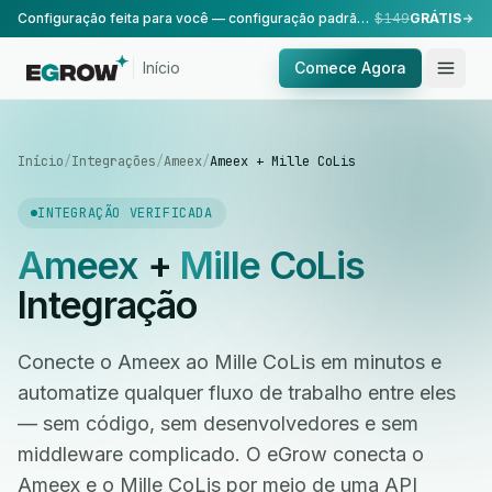
Configuração feita para você — configuração padrão, realizada pela nossa equipe.
$149
GRÁTIS
Início
Comece Agora
Início
/
Integrações
/
Ameex
/
Ameex + Mille CoLis
INTEGRAÇÃO VERIFICADA
Ameex
+
Mille CoLis
Integração
Conecte o Ameex ao Mille CoLis em minutos e
automatize qualquer fluxo de trabalho entre eles
— sem código, sem desenvolvedores e sem
middleware complicado. O eGrow conecta o
Ameex e o Mille CoLis por meio de uma API