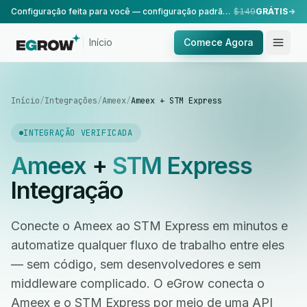
Configuração feita para você — configuração padrão, realizada pela nossa equipe.
$149
GRÁTIS
Início
Comece Agora
Início
/
Integrações
/
Ameex
/
Ameex + STM Express
INTEGRAÇÃO VERIFICADA
Ameex
+
STM Express
Integração
Conecte o Ameex ao STM Express em minutos e
automatize qualquer fluxo de trabalho entre eles
— sem código, sem desenvolvedores e sem
middleware complicado. O eGrow conecta o
Ameex e o STM Express por meio de uma API