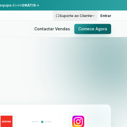
equipe.
$149
GRÁTIS
Suporte ao Cliente
Entrar
Contactar Vendas
Comece Agora