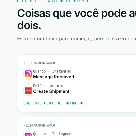
FLUXOS DE TRABALHO DE EXEMPLO
Coisas que você pode a
dois.
Escolha um fluxo para começar, personalize-o no 
⚡
DISPARADOR
→
AÇÃO
Quando · Instagram
Message Received
Então · Aramex
Create Shipment
USE ESTE FLUXO DE TRABALHO
⚡
DISPARADOR
→
AÇÃO
Quando · Instagram