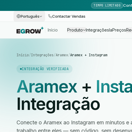
Conf
TEMPO LIMITADO
Português
Contactar Vendas
Início
Produto
Integrações
Ia
Preços
Re
Início
/
Integrações
/
Aramex
/
Aramex + Instagram
INTEGRAÇÃO VERIFICADA
Aramex
+
Inst
Integração
Conecte o Aramex ao Instagram em minutos e a
trabalho entre eles — sem código, sem desen