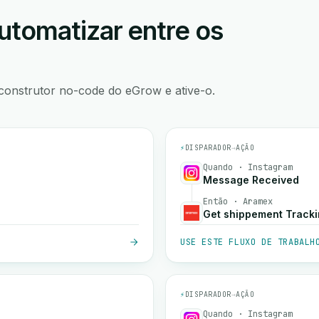
utomatizar entre os
construtor no-code do eGrow e ative-o.
⚡
DISPARADOR
→
AÇÃO
Quando · Instagram
Message Received
Então · Aramex
Get shippement Track
USE ESTE FLUXO DE TRABALH
⚡
DISPARADOR
→
AÇÃO
Quando · Instagram