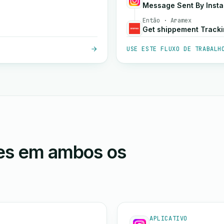
Message Sent By Inst
Então · Aramex
Get shippement Track
USE ESTE FLUXO DE TRABALH
ões em ambos os
APLICATIVO