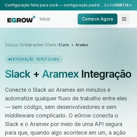
Configuração feita para você — configuração padrão, realizada pela nossa equipe.
$149
GRÁTIS
Início
Comece Agora
Início
/
Integrações
/
Slack
/
Slack + Aramex
INTEGRAÇÃO VERIFICADA
Slack
+
Aramex
Integração
Conecte o Slack ao Aramex em minutos e
automatize qualquer fluxo de trabalho entre eles
— sem código, sem desenvolvedores e sem
middleware complicado. O eGrow conecta o
Slack e o Aramex por meio de uma API segura
para que, quando algo acontece em um, a ação