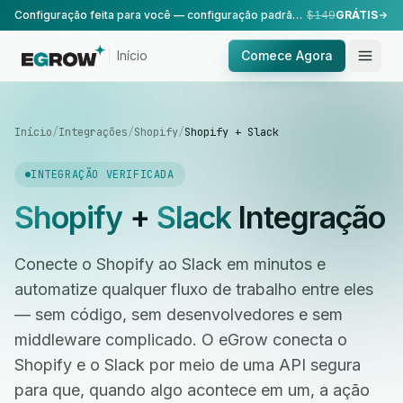
Configuração feita para você — configuração padrão, realizada pela nossa equipe.
$149
GRÁTIS
Início
Comece Agora
Início
/
Integrações
/
Shopify
/
Shopify + Slack
INTEGRAÇÃO VERIFICADA
Shopify
+
Slack
Integração
Conecte o Shopify ao Slack em minutos e
automatize qualquer fluxo de trabalho entre eles
— sem código, sem desenvolvedores e sem
middleware complicado. O eGrow conecta o
Shopify e o Slack por meio de uma API segura
para que, quando algo acontece em um, a ação