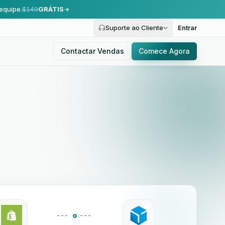
equipe.
$149
GRÁTIS
Suporte ao Cliente
Entrar
Contactar Vendas
Comece Agora