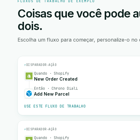
FLUXOS DE TRABALHO DE EXEMPLO
Coisas que você pode a
dois.
Escolha um fluxo para começar, personalize-o no 
⚡
DISPARADOR
→
AÇÃO
Quando · Shopify
New Order Created
Então · Chrono Diali
Add New Parcel
USE ESTE FLUXO DE TRABALHO
⚡
DISPARADOR
→
AÇÃO
Quando · Shopify