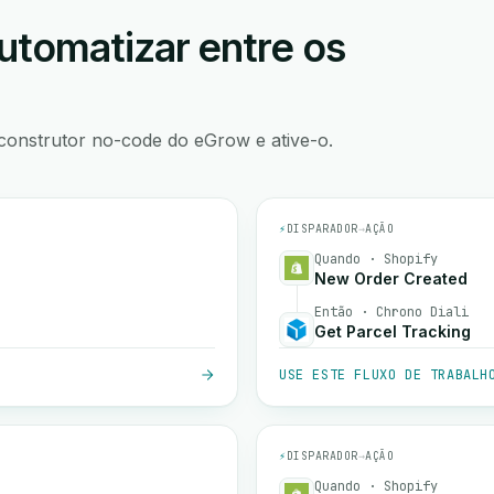
utomatizar entre os
construtor no-code do eGrow e ative-o.
⚡
DISPARADOR
→
AÇÃO
Quando · Shopify
New Order Created
Então · Chrono Diali
Get Parcel Tracking
USE ESTE FLUXO DE TRABALH
⚡
DISPARADOR
→
AÇÃO
Quando · Shopify