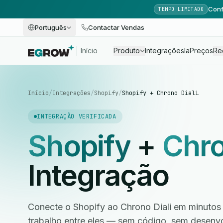
Conf
TEMPO LIMITADO
Português
Contactar Vendas
Início
Produto
Integrações
Ia
Preços
Re
Início
/
Integrações
/
Shopify
/
Shopify + Chrono Diali
INTEGRAÇÃO VERIFICADA
Shopify
+
Chro
Integração
Conecte o Shopify ao Chrono Diali em minutos 
trabalho entre eles — sem código, sem desen