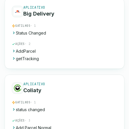
APLICATIVO
Big Delivery
GATILHOS
· 1
Status Changed
AÇÕES
· 2
AddParcel
getTracking
APLICATIVO
Coliaty
GATILHOS
· 1
status changed
AÇÕES
· 3
Add Parcel Normal