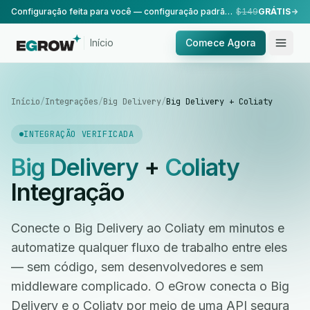
Configuração feita para você — configuração padrão, realizada pela nossa equipe.
$149
GRÁTIS
Início
Comece Agora
Início
/
Integrações
/
Big Delivery
/
Big Delivery + Coliaty
INTEGRAÇÃO VERIFICADA
Big Delivery
+
Coliaty
Integração
Conecte o Big Delivery ao Coliaty em minutos e
automatize qualquer fluxo de trabalho entre eles
— sem código, sem desenvolvedores e sem
middleware complicado. O eGrow conecta o Big
Delivery e o Coliaty por meio de uma API segura