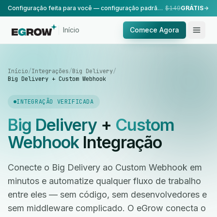
Configuração feita para você — configuração padrão, realizada pela nossa equipe.
$149
GRÁTIS
Início
Comece Agora
Início
/
Integrações
/
Big Delivery
/
Big Delivery + Custom Webhook
INTEGRAÇÃO VERIFICADA
Big Delivery
+
Custom
Webhook
Integração
Conecte o Big Delivery ao Custom Webhook em
minutos e automatize qualquer fluxo de trabalho
entre eles — sem código, sem desenvolvedores e
sem middleware complicado. O eGrow conecta o