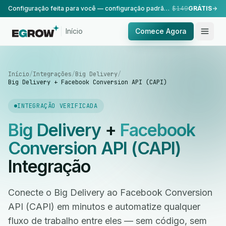
Configuração feita para você — configuração padrão, realizada pela nossa equipe.
$149
GRÁTIS
Início
Comece Agora
Início
/
Integrações
/
Big Delivery
/
Big Delivery + Facebook Conversion API (CAPI)
INTEGRAÇÃO VERIFICADA
Big Delivery
+
Facebook
Conversion API (CAPI)
Integração
Conecte o Big Delivery ao Facebook Conversion
API (CAPI) em minutos e automatize qualquer
fluxo de trabalho entre eles — sem código, sem