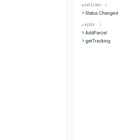
GATILHOS
· 1
Status Changed
AÇÕES
· 2
AddParcel
getTracking