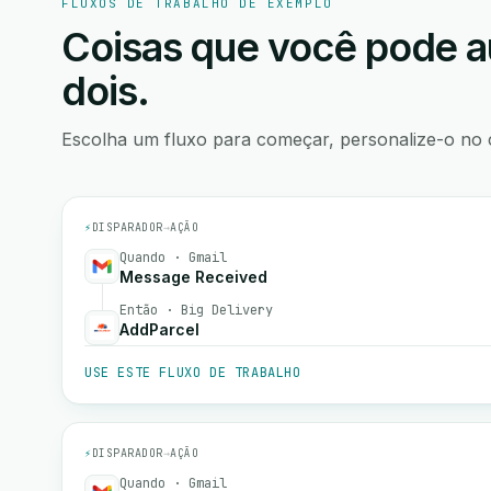
FLUXOS DE TRABALHO DE EXEMPLO
Coisas que você pode a
dois.
Escolha um fluxo para começar, personalize-o no 
⚡
DISPARADOR
→
AÇÃO
Quando · Gmail
Message Received
Então · Big Delivery
AddParcel
USE ESTE FLUXO DE TRABALHO
⚡
DISPARADOR
→
AÇÃO
Quando · Gmail