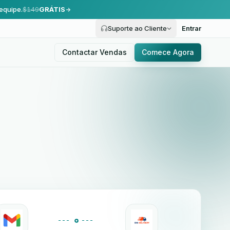
equipe.
$149
GRÁTIS
Suporte ao Cliente
Entrar
Contactar Vendas
Comece Agora