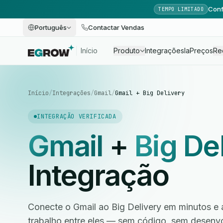
Conf
TEMPO LIMITADO
Português
Contactar Vendas
Início
Produto
Integrações
Ia
Preços
Re
Início
/
Integrações
/
Gmail
/
Gmail + Big Delivery
INTEGRAÇÃO VERIFICADA
Gmail
+
Big De
Integração
Conecte o Gmail ao Big Delivery em minutos e 
trabalho entre eles — sem código, sem desen