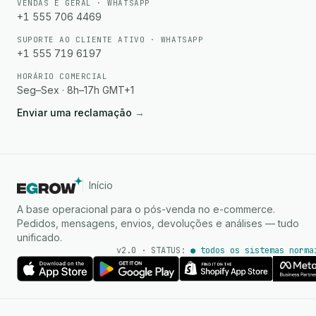
VENDAS E GERAL · WHATSAPP
+1 555 706 4469
SUPORTE AO CLIENTE ATIVO · WHATSAPP
+1 555 719 6197
HORÁRIO COMERCIAL
Seg–Sex · 8h–17h GMT+1
Enviar uma reclamação
→
Início
A base operacional para o pós-venda no e-commerce.
Pedidos, mensagens, envios, devoluções e análises — tudo
unificado.
v2.0 · STATUS:
● todos os sistemas norma
Agente de IA
Respostas instantâneas no