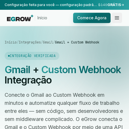
Configuração feita para você — configuração padrão, realizada pela nossa equipe.
$149
GRÁTIS
Início
Comece Agora
Início
/
Integrações
/
Gmail
/
Gmail + Custom Webhook
INTEGRAÇÃO VERIFICADA
Gmail
+
Custom Webhook
Integração
Conecte o Gmail ao Custom Webhook em
minutos e automatize qualquer fluxo de trabalho
entre eles — sem código, sem desenvolvedores e
sem middleware complicado. O eGrow conecta o
Gmail e o Custom Webhook por meio de uma API