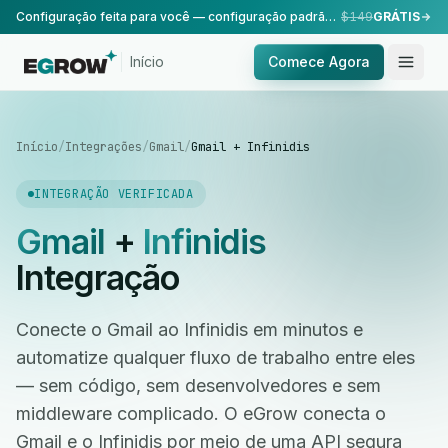
Configuração feita para você — configuração padrão, realizada pela nossa equipe.
$149
GRÁTIS
Início
Comece Agora
Início
/
Integrações
/
Gmail
/
Gmail + Infinidis
INTEGRAÇÃO VERIFICADA
Gmail
+
Infinidis
Integração
Conecte o Gmail ao Infinidis em minutos e
automatize qualquer fluxo de trabalho entre eles
— sem código, sem desenvolvedores e sem
middleware complicado. O eGrow conecta o
Gmail e o Infinidis por meio de uma API segura