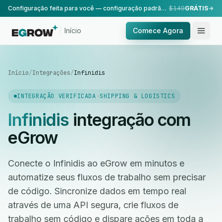
Configuração feita para você — configuração padrão, realizada pela nossa equipe.
$149
GRÁTIS
Início
Comece Agora
Início
/
Integrações
/
Infinidis
INTEGRAÇÃO VERIFICADA
·
SHIPPING & LOGISTICS
Infinidis
integração com
eGrow
Conecte o Infinidis ao eGrow em minutos e
automatize seus fluxos de trabalho sem precisar
de código. Sincronize dados em tempo real
através de uma API segura, crie fluxos de
trabalho sem código e dispare ações em toda a